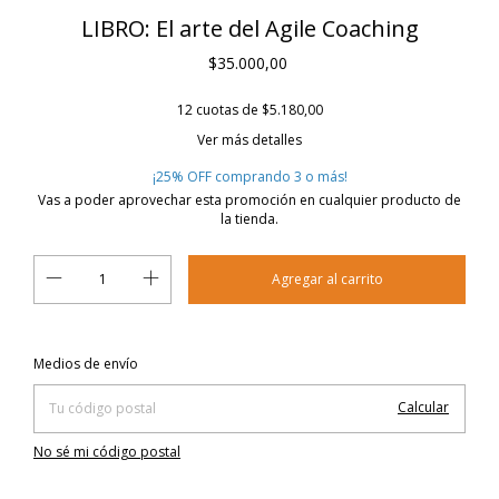
LIBRO: El arte del Agile Coaching
$35.000,00
12
cuotas de
$5.180,00
Ver más detalles
¡25% OFF comprando 3 o más!
Vas a poder aprovechar esta promoción en cualquier producto de
la tienda.
Cambiar CP
Entregas para el CP:
Medios de envío
Calcular
No sé mi código postal