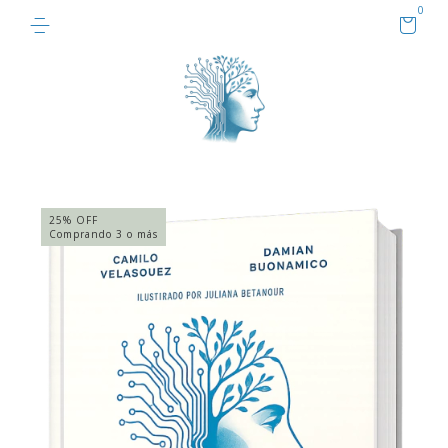
0
25% OFF
Comprando 3 o más